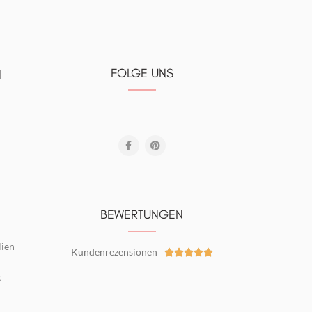
FOLGE UNS
N
BEWERTUNGEN
lien
Kundenrezensionen





g