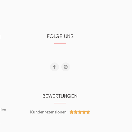
FOLGE UNS
N
BEWERTUNGEN
lien
Kundenrezensionen





g